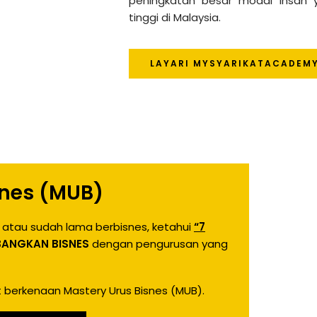
peningkatan besar modal insan 
tinggi di Malaysia.
LAYARI MYSYARIKATACADEM
snes (MUB)
atau sudah lama berbisnes, ketahui
“7
BANGKAN BISNES
dengan pengurusan yang
t berkenaan Mastery Urus Bisnes (MUB).