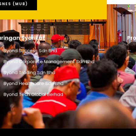
SNES (MUB)
ringan Syarikat
Pr
Byond Success Sdn Bhd
Byond Corporate Management Sdn Bhd
Byond Trading Sdn Bhd
Byond Healthcare Sdn Bhd
Byond Tech Global Berhad