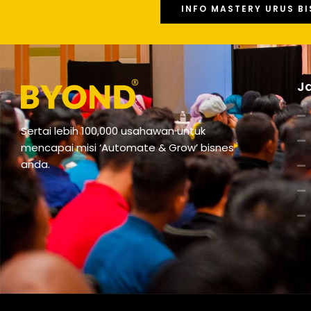
INFO MASTERY URUS BI
Ja
Sertai lebih 100,000 usahawan untuk
mencapai misi ‘Automate & Grow’ bisnes
anda.