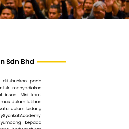
on Sdn Bhd
d ditubuhkan pada
ntuk menyediakan
 insan. Misi kami
emas dalam latihan
satu dalam bidang
MySyarikatAcademy.
nyumbang kepada