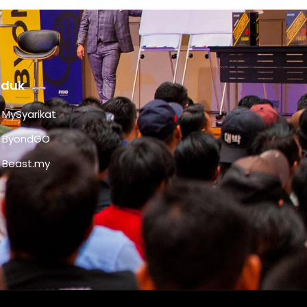
oduk
MySyarikat
ByondGO
Beast.my